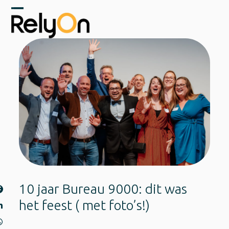
Skip
to
Open
Close
content
mobile
mobile
menu
menu
10 jaar Bureau 9000: dit was
het feest ( met foto’s!)