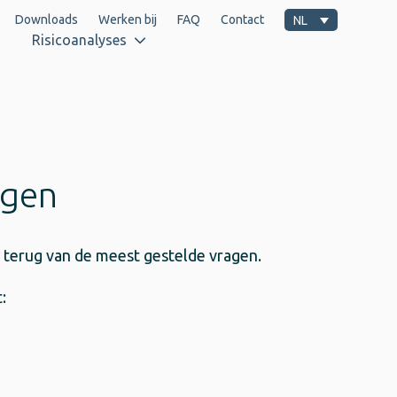
Downloads
Werken bij
FAQ
Contact
NL
Risicoanalyses
agen
t terug van de meest gestelde vragen.
: