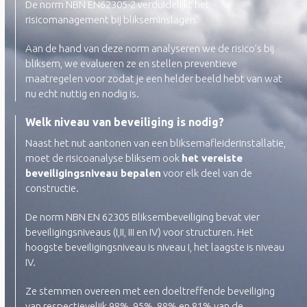
De norm NBN EN62305-2 verduidelijkt het
risicomanagement bij blikseminslagen.
Aan de hand van deze norm analyseren we de risico’s bij
bliksem, we evalueren ze en stellen preventieve
maatregelen voor zodat je een helder beeld hebt van wat
nu echt nuttig en nodig is.
Welk niveau van beveiliging is nodig?
Naast het nut aantonen van een bliksemafleiderinstallatie,
moet de risicoanalyse bliksem ook
het vereiste
beveiligingsniveau bepalen
voor elk deel van de
constructie.
De norm NBN EN 62305 Bliksembeveiliging bevat vier
beveiligingsniveaus (I,II, III en IV) voor structuren. Het
hoogste beveiligingsniveau is niveau I, het laagste is niveau
IV.
Ze stemmen overeen met een doeltreffende beveiliging
van respectievelijk 98%, 95%, 88% en 81% van de