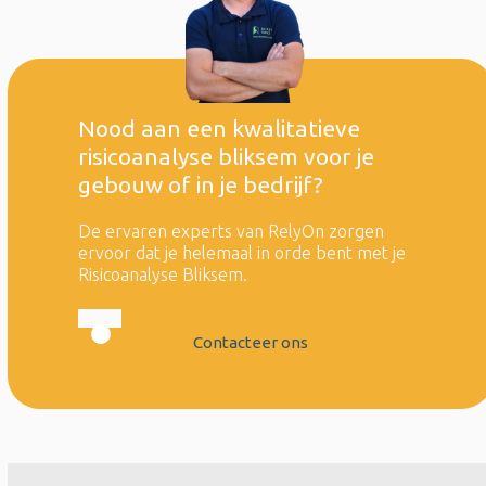
Nood aan een kwalitatieve
risicoanalyse bliksem voor je
gebouw of in je bedrijf?
De ervaren experts van RelyOn zorgen
ervoor dat je helemaal in orde bent met je
Risicoanalyse Bliksem.
Contacteer ons