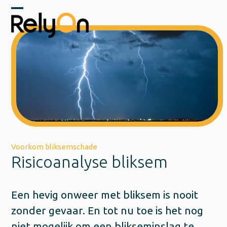
Skip
to
Open
Close
content
mobile
mobile
menu
menu
Voorkom bliksemschade
Risicoanalyse bliksem
Een hevig onweer met bliksem is nooit
zonder gevaar. En tot nu toe is het nog
niet mogelijk om een blikseminslag te