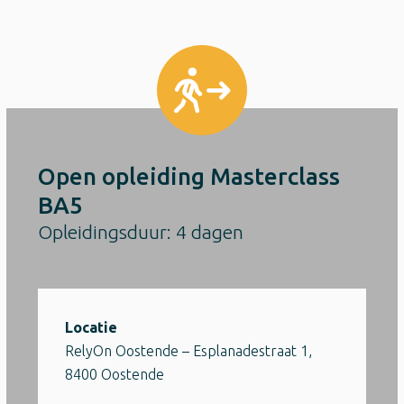
Open opleiding Masterclass
BA5
Opleidingsduur: 4 dagen
Locatie
RelyOn Oostende – Esplanadestraat 1,
8400 Oostende