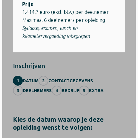
Prijs
1.414,7 euro (excl. btw) per deelnemer
Maximaal 6 deelnemers per opleiding
Syllabus, examen, lunch en
kilometervergoeding inbegrepen
Inschrijven
1
DATUM
2
CONTACTGEGEVENS
3
DEELNEMERS
4
BEDRIJF
5
EXTRA
Kies de datum waarop je deze
opleiding wenst te volgen: