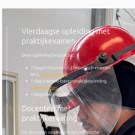
Vierdaagse opleiding met
praktijkexamen
Deze opleiding bestaat uit:
2 dagen theorie incl. theoretisch examen
BA5,
meer info hier
1 dag scenario-based praktijkopleiding,
meer info hier
1 dag praktijkexamen
Docenten met
praktijkervaring
De docenten van RelyOn zijn technische