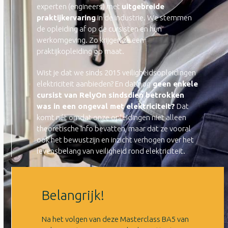
experten (engineers) met
uitgebreide
praktijkervaring
in de industrie. We stemmen
de opleiding af op de cursisten en hun
werkomgeving. Zo krijgen ze een
praktijkopleiding op maat.
Wist je dat we sinds 2015 veiligheidsopleidingen
elektriciteit aanbieden? En dat nog
geen enkele
cursist van RelyOn sindsdien betrokken
was in een ongeval met elektriciteit?
Dat
komt nét omdat onze opleidingen niet alleen
theoretische info bevatten, maar dat ze vooral
ook het bewustzijn en inzicht verhogen over het
levensbelang van veiligheid rond elektriciteit.
Belangrijk!
Na het volgen van deze Masterclass BA5 van