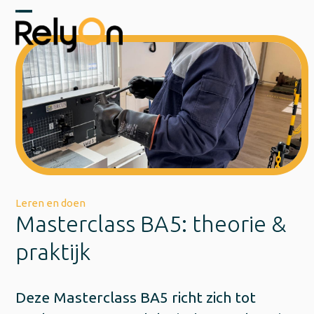
Skip
to
Open
Close
content
mobile
mobile
menu
menu
Leren en doen
Masterclass BA5: theorie &
praktijk
Deze Masterclass BA5 richt zich tot